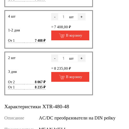
4 шт
-
+
шт
= 7 408,00 ₽
1-2 дня
В корзину
От 1
7 408 ₽
2 шт
-
+
шт
= 8 235,00 ₽
3 дня
В корзину
От 2
8 067 ₽
От 1
8 235 ₽
Характеристики XTR-480-48
Описание
AC/DC преобразователи на DIN рейку