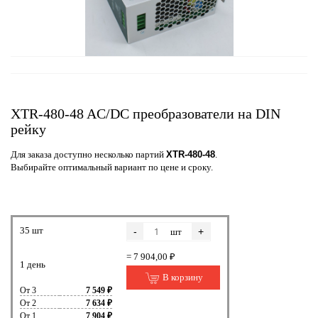
XTR-480-48 AC/DC преобразователи на DIN
рейку
Для заказа доступно несколько партий
XTR-480-48
.
Выбирайте оптимальный вариант по цене и сроку.
35 шт
-
+
шт
= 7 904,00 ₽
1 день
В корзину
От 3
7 549 ₽
От 2
7 634 ₽
От 1
7 904 ₽