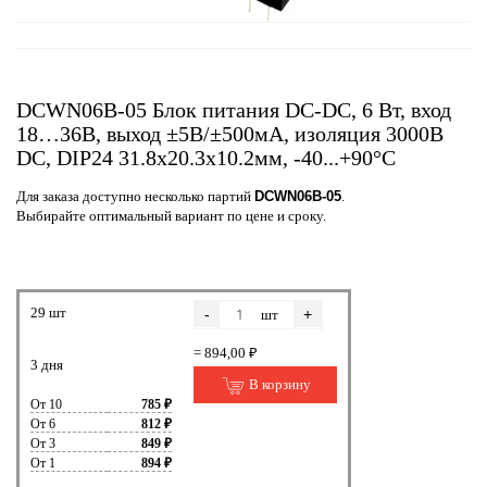
DCWN06B-05 Блок питания DC-DC, 6 Вт, вход
18…36В, выход ±5В/±500мА, изоляция 3000В
DC, DIP24 31.8х20.3х10.2мм, -40...+90°С
Для заказа доступно несколько партий
DCWN06B-05
.
Выбирайте оптимальный вариант по цене и сроку.
29 шт
-
+
шт
= 894,00 ₽
3 дня
В корзину
От 10
785 ₽
От 6
812 ₽
От 3
849 ₽
От 1
894 ₽