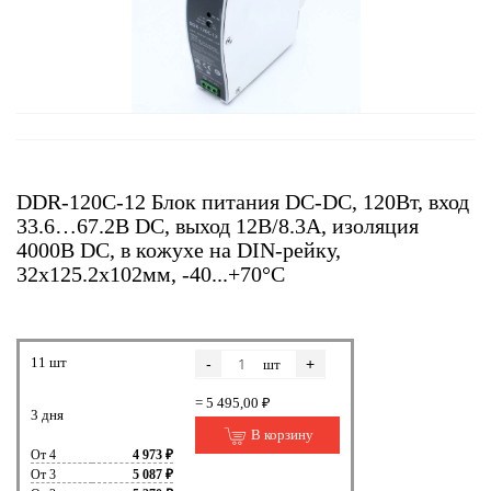
DDR-120C-12 Блок питания DC-DC, 120Вт, вход
33.6…67.2В DC, выход 12В/8.3А, изоляция
4000В DC, в кожухе на DIN-рейку,
32х125.2х102мм, -40...+70°С
11 шт
-
+
шт
= 5 495,00 ₽
3 дня
В корзину
От 4
4 973 ₽
От 3
5 087 ₽