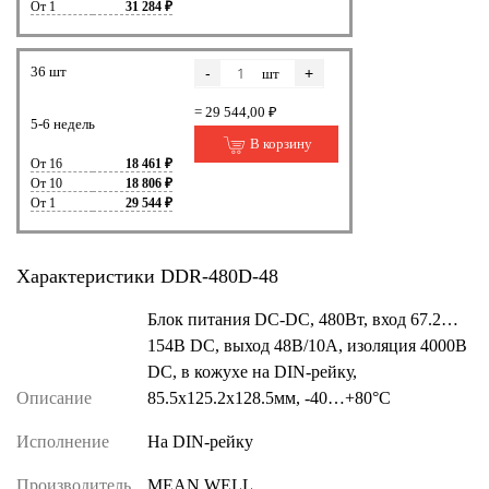
От 1
31 284 ₽
36 шт
-
+
шт
= 29 544,00 ₽
5-6 недель
В корзину
От 16
18 461 ₽
От 10
18 806 ₽
От 1
29 544 ₽
Характеристики DDR-480D-48
Блок питания DC-DC, 480Вт, вход 67.2…
154В DC, выход 48В/10А, изоляция 4000В
DC, в кожухе на DIN-рейку,
Описание
85.5х125.2х128.5мм, -40…+80°С
Исполнение
На DIN-рейку
Производитель
MEAN WELL