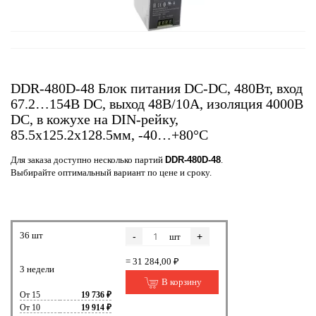
DDR-480D-48 Блок питания DC-DC, 480Вт, вход
67.2…154В DC, выход 48В/10А, изоляция 4000В
DC, в кожухе на DIN-рейку,
85.5х125.2х128.5мм, -40…+80°С
Для заказа доступно несколько партий
DDR-480D-48
.
Выбирайте оптимальный вариант по цене и сроку.
36 шт
-
+
шт
= 31 284,00 ₽
3 недели
В корзину
От 15
19 736 ₽
От 10
19 914 ₽