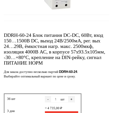
DDRH-60-24 Блок питания DC-DC, 60Вт, вход
150…1500В DC, выход 24В/2500мА, рег. вых
24…29В, ёмкостная нагр. макс. 2500мкф,
изоляция 4000В AC, в корпусе 57х93.5х105мм,
-30…+80°С, крепление на DIN-рейку, сигнал
ПИТАНИЕ НОРМ
Для заказа доступно несколько партий
DDRH-60-24
.
Выбирайте оптимальный вариант по цене и сроку.
36 шт
-
+
шт
= 4 735,00 ₽
3 дня