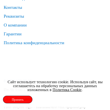
Контакты
Реквизиты
О компании
Гарантии
Политика конфиденциальности
8 (495) 120 69 99
zakaz@elrus.ru
Сайт использует технологию cookie. Используя сайт, вы
соглашаетесь на обработку персональных данных
Пн-Чт 9:00-17:30
Пт 9:00-17:00
изложенных в
Политика Cookie
.
Сб-Вс Выходной
Принять
© 2016—2026, ООО «Элрус» — Блоки питания MEAN WELL. Официальный дилер.