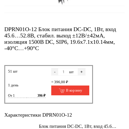
DPRN01O-12 Блок питания DC-DC, 1Вт, вход
45.6…52.8В, стабил. выход ±12В/±42мА,
изоляция 1500В DC, SIP6, 19.6х7.1х10.14мм,
-40°С…+90°С
51 шт
-
+
шт
= 396,00 ₽
1 день
В корзину
От 1
396 ₽
Характеристики DPRN01O-12
Блок питания DC-DC, 1Вт, вход 45.6…