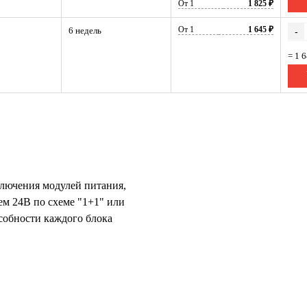
От 1
1 825 ₽
От 1
1 645 ₽
6 недель
-
= 1 
ключения модулей питания,
ием 24В по схеме "1+1" или
собности каждого блока