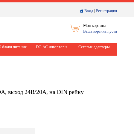
Вход
|
Регистрация
Моя корзина
Ваша корзина пуста
 блоки питания
DC-AC инверторы
Сетевые адаптеры
А, выход 24В/20А, на DIN рейку