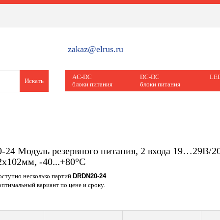
zakaz@elrus.ru
AC-DC
DC-DC
LED
Искать
блоки питания
блоки питания
24 Модуль резервного питания, 2 входа 19…29В/20
2х102мм, -40...+80°С
доступно несколько партий
DRDN20-24
.
птимальный вариант по цене и сроку.