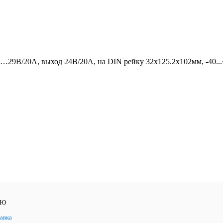
9…29В/20А, выход 24В/20А, на DIN рейку 32х125.2х102мм, -40..
ЛЮ
авка