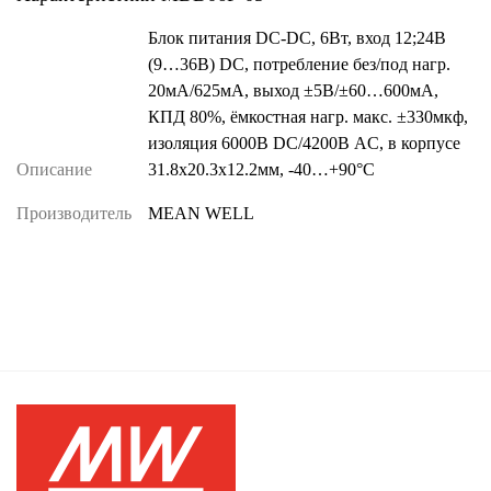
Блок питания DC-DC, 6Вт, вход 12;24В
(9…36В) DC, потребление без/под нагр.
20мА/625мА, выход ±5В/±60…600мА,
КПД 80%, ёмкостная нагр. макс. ±330мкф,
изоляция 6000В DC/4200В AC, в корпусе
Описание
31.8х20.3х12.2мм, -40…+90°С
Производитель
MEAN WELL