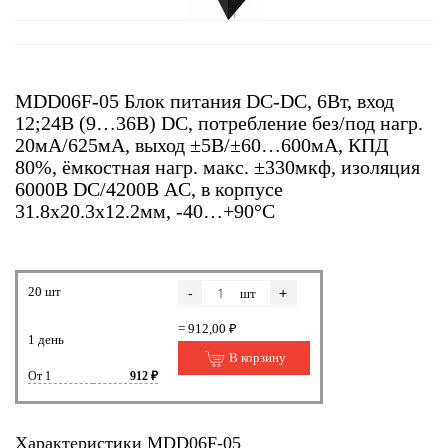
MDD06F-05 Блок питания DC-DC, 6Вт, вход
12;24В (9…36В) DC, потребление без/под нагр.
20мА/625мА, выход ±5В/±60…600мА, КПД
80%, ёмкостная нагр. макс. ±330мкф, изоляция
6000В DC/4200В AC, в корпусе
31.8х20.3х12.2мм, -40…+90°С
20 шт
-
+
шт
= 912,00 ₽
1 день
В корзину
От 1
912 ₽
Характеристики MDD06F-05