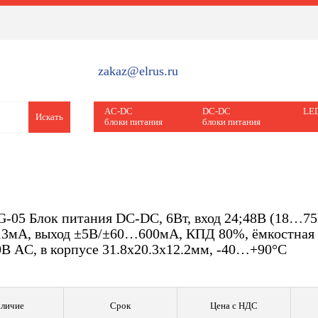
zakaz@elrus.ru
AC-DC
DC-DC
LED
Искать
блоки питания
блоки питания
05 Блок питания DC-DC, 6Вт, вход 24;48В (18…75В
3мА, выход ±5В/±60…600мА, КПД 80%, ёмкостная н
В AC, в корпусе 31.8х20.3х12.2мм, -40…+90°С
личие
Срок
Цена с НДС