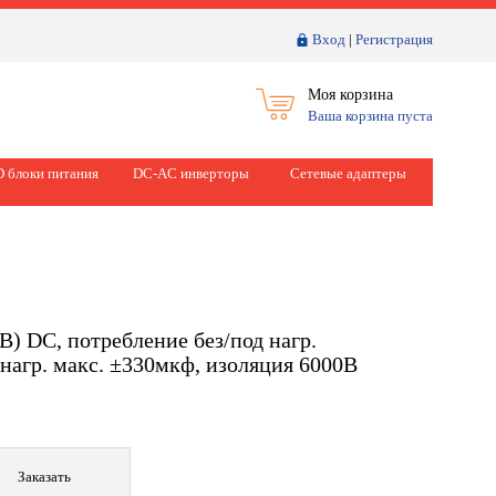
Вход
|
Регистрация
Моя корзина
Ваша корзина пуста
 блоки питания
DC-AC инверторы
Сетевые адаптеры
) DC, потребление без/под нагр.
агр. макс. ±330мкф, изоляция 6000В
Заказать