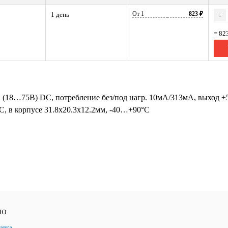
От 1
823 ₽
1 день
-
= 82
В (18…75В) DC, потребление без/под нагр. 10мА/313мА, выход 
, в корпусе 31.8х20.3х12.2мм, -40…+90°С
ЛЮ
авка