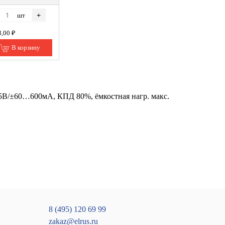
+
шт
3,00 ₽
В корзину
±5В/±60…600мА, КПД 80%, ёмкостная нагр. макс.
8 (495) 120 69 99
zakaz@elrus.ru