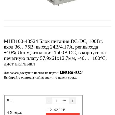
MHB100-48S24 Блок питания DC-DC, 100Вт,
вход 36…75В, выход 24В/4.17А, рег.выхода
±10% Uном, изоляция 1500В DC, в корпусе на
печатную плату 57.9х61x12.7мм, -40…+100°С,
дист вкл/выкл
Для заказа доступно несколько партий
MHB100-48S24
.
Выбирайте оптимальный вариант по цене и сроку.
8 шт
-
+
шт
= 12 492,00 ₽
4-5 недель