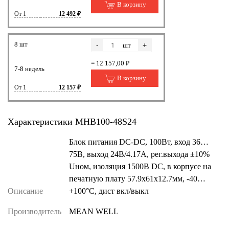
В корзину
От 1
12 492 ₽
8 шт
-
+
шт
= 12 157,00 ₽
7-8 недель
В корзину
От 1
12 157 ₽
Характеристики MHB100-48S24
Блок питания DC-DC, 100Вт, вход 36…
75В, выход 24В/4.17А, рег.выхода ±10%
Uном, изоляция 1500В DC, в корпусе на
печатную плату 57.9х61x12.7мм, -40…
Описание
+100°С, дист вкл/выкл
Производитель
MEAN WELL