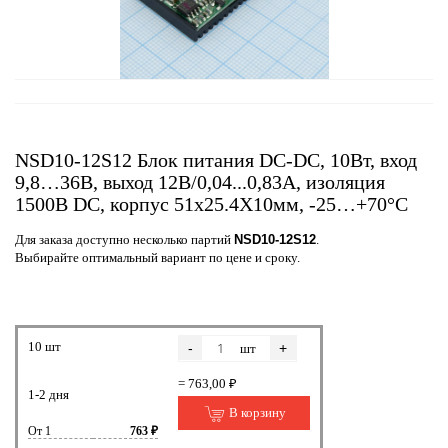
NSD10-12S12 Блок питания DC-DC, 10Вт, вход
9,8…36В, выход 12В/0,04...0,83А, изоляция
1500В DC, корпус 51х25.4Х10мм, -25…+70°С
Для заказа доступно несколько партий
NSD10-12S12
.
Выбирайте оптимальный вариант по цене и сроку.
10 шт
-
+
шт
= 763,00 ₽
1-2 дня
В корзину
От 1
763 ₽