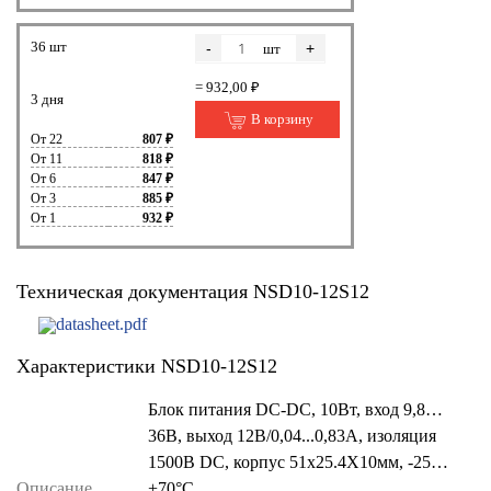
36 шт
-
+
шт
= 932,00 ₽
3 дня
В корзину
От 22
807 ₽
От 11
818 ₽
От 6
847 ₽
От 3
885 ₽
От 1
932 ₽
Техническая документация NSD10-12S12
datasheet.pdf
Характеристики NSD10-12S12
Блок питания DC-DC, 10Вт, вход 9,8…
36В, выход 12В/0,04...0,83А, изоляция
1500В DC, корпус 51х25.4Х10мм, -25…
Описание
+70°С