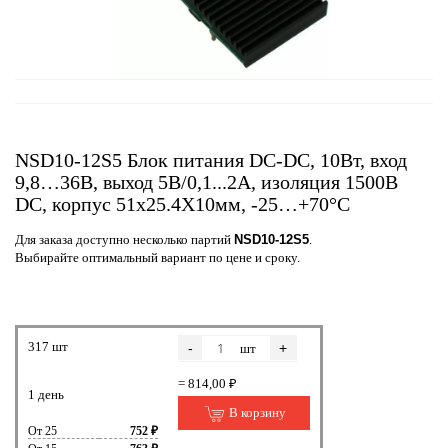
NSD10-12S5 Блок питания DC-DC, 10Вт, вход
9,8…36В, выход 5В/0,1...2А, изоляция 1500В
DC, корпус 51х25.4Х10мм, -25…+70°С
Для заказа доступно несколько партий
NSD10-12S5
.
Выбирайте оптимальный вариант по цене и сроку.
317 шт
-
+
шт
= 814,00 ₽
1 день
В корзину
От 25
752 ₽