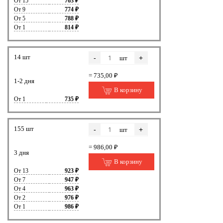
От 15
763 ₽
От 9
774 ₽
От 5
788 ₽
От 1
814 ₽
14 шт
-
+
шт
= 735,00 ₽
1-2 дня
В корзину
От 1
735 ₽
155 шт
-
+
шт
= 986,00 ₽
3 дня
В корзину
От 13
923 ₽
От 7
947 ₽
От 4
963 ₽
От 2
976 ₽
От 1
986 ₽