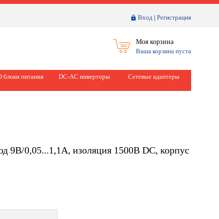
Вход
|
Регистрация
Моя корзина
Ваша корзина пуста
 блоки питания
DC-AC инверторы
Сетевые адаптеры
 9В/0,05...1,1А, изоляция 1500В DC, корпус