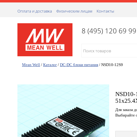
Оплата и доставка
Физическим лицам
Контакты
8 (495) 120 69 99
Mean Well
/
Каталог
/
DC-DC блоки питания
/
NSD10-12S9
NSD10-1
51х25.
Для заказа 
Выбирайте о