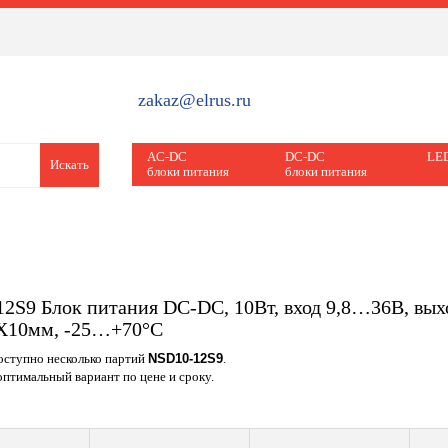
zakaz@elrus.ru
AC-DC
DC-DC
LED
Искать
блоки питания
блоки питания
2S9 Блок питания DC-DC, 10Вт, вход 9,8…36В, выход
4Х10мм, -25…+70°С
доступно несколько партий
NSD10-12S9
.
птимальный вариант по цене и сроку.