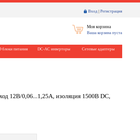
Вход
|
Регистрация
Моя корзина
Ваша корзина пуста
 блоки питания
DC-AC инверторы
Сетевые адаптеры
од 12В/0,06...1,25А, изоляция 1500В DC,