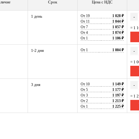
личие
Срок
Цена с НДС
От 19
1 028 ₽
1 день
-
От 11
1 044 ₽
От 7
1 057 ₽
= 1 
От 4
1 074 ₽
От 1
1 106 ₽
От 1
1 004 ₽
1-2 дня
-
= 1 
От 10
1 149 ₽
3 дня
-
От 5
1 177 ₽
От 3
1 197 ₽
= 1 
От 2
1 213 ₽
От 1
1 225 ₽