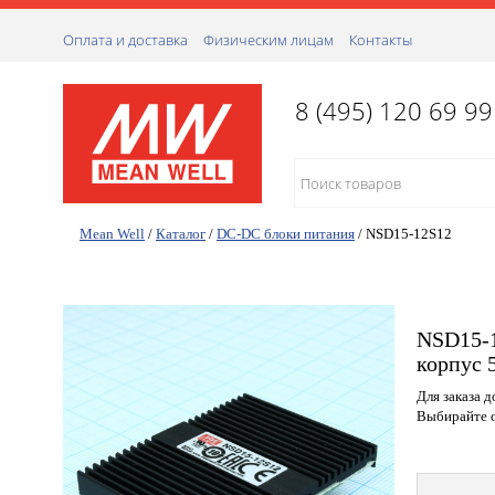
Оплата и доставка
Физическим лицам
Контакты
8 (495) 120 69 99
Mean Well
/
Каталог
/
DC-DC блоки питания
/
NSD15-12S12
NSD15-1
корпус 
Для заказа 
Выбирайте о