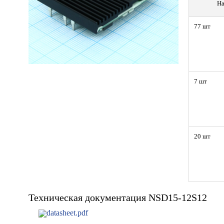
На
77 шт
7 шт
20 шт
Техническая документация NSD15-12S12
datasheet.pdf