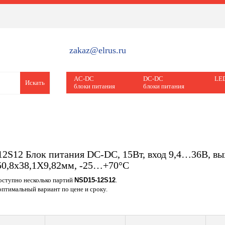
zakaz@elrus.ru
AC-DC
DC-DC
LED
Искать
блоки питания
блоки питания
2S12 Блок питания DC-DC, 15Вт, вход 9,4…36В, вых
50,8х38,1Х9,82мм, -25…+70°С
доступно несколько партий
NSD15-12S12
.
птимальный вариант по цене и сроку.