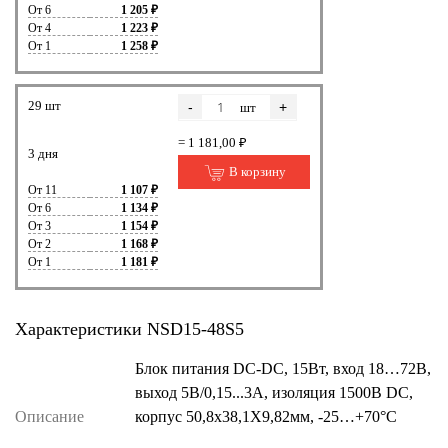
От 6
1 205 ₽
От 4
1 223 ₽
От 1
1 258 ₽
29 шт
-
+
шт
= 1 181,00 ₽
3 дня
В корзину
От 11
1 107 ₽
От 6
1 134 ₽
От 3
1 154 ₽
От 2
1 168 ₽
От 1
1 181 ₽
Характеристики NSD15-48S5
Блок питания DC-DC, 15Вт, вход 18…72В,
выход 5В/0,15...3А, изоляция 1500В DC,
Описание
корпус 50,8х38,1Х9,82мм, -25…+70°С