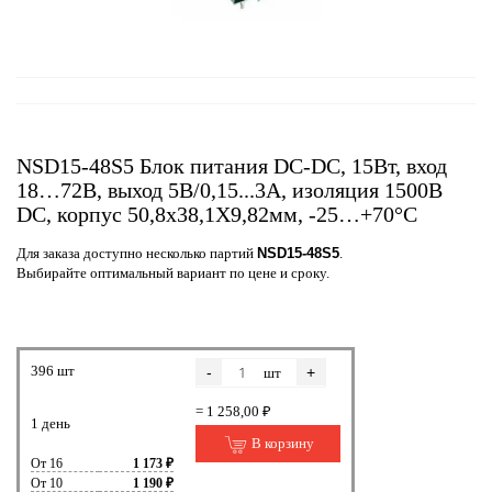
NSD15-48S5 Блок питания DC-DC, 15Вт, вход
18…72В, выход 5В/0,15...3А, изоляция 1500В
DC, корпус 50,8х38,1Х9,82мм, -25…+70°С
Для заказа доступно несколько партий
NSD15-48S5
.
Выбирайте оптимальный вариант по цене и сроку.
396 шт
-
+
шт
= 1 258,00 ₽
1 день
В корзину
От 16
1 173 ₽
От 10
1 190 ₽