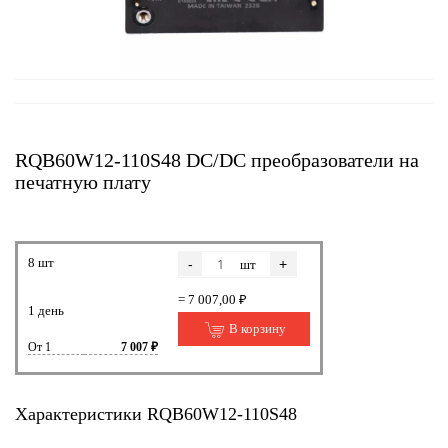
RQB60W12-110S48 DC/DC преобразователи на
печатную плату
8 шт
-
+
шт
= 7 007,00 ₽
1 день
В корзину
От 1
7 007 ₽
Характеристики RQB60W12-110S48