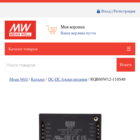
Вход
|
Регистрация
Моя корзина
Ваша корзина пуста
Каталог товаров
Искать
Mean Well
/
Каталог
/
DC-DC блоки питания
/
RQB60W12-110S48