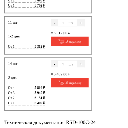
От 2
5 495 ₽
От 1
5 702 ₽
11 шт
-
+
шт
= 5 312,00 ₽
1-2 дня
В корзину
От 1
5 312 ₽
14 шт
-
+
шт
= 6 409,00 ₽
3 дня
В корзину
От 4
5 816 ₽
От 3
5 940 ₽
От 2
6 151 ₽
От 1
6 409 ₽
Техническая документация RSD-100C-24