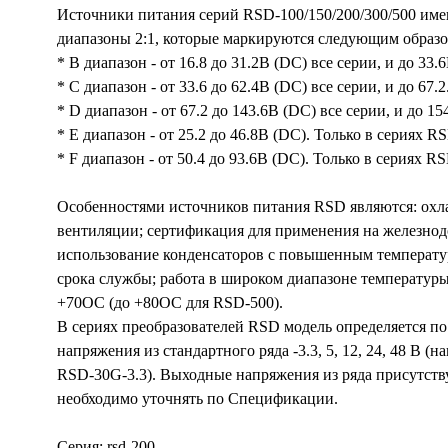
Источники питания серий RSD-100/150/200/300/500 им
диапазоны 2:1, которые маркируются следующим образо
* B диапазон - от 16.8 до 31.2В (DC) все серии, и до 33
* C диапазон - от 33.6 до 62.4В (DC) все серии, и до 67
* D диапазон - от 67.2 до 143.6В (DC) все серии, и до 1
* E диапазон - от 25.2 до 46.8В (DC). Только в сериях 
* F диапазон - от 50.4 до 93.6В (DC). Только в сериях 
Особенностями источников питания RSD являются: охла
вентиляции; сертификация для применения на железно
использование конденсаторов с повышенным температу
срока службы; работа в широком диапазоне температуры
+70ОС (до +80ОС для RSD-500).
В сериях преобразователей RSD модель определяется п
напряжения из стандартного ряда -3.3, 5, 12, 24, 48 В (
RSD-30G-3.3). Выходные напряжения из ряда присутству
необходимо уточнять по Спецификации.
Серия: rsd-200