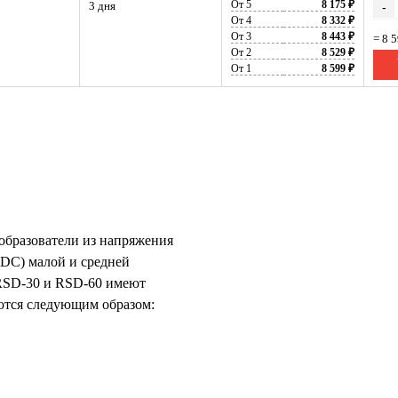
От 5
8 175 ₽
3 дня
-
От 4
8 332 ₽
От 3
8 443 ₽
= 8 
От 2
8 529 ₽
От 1
8 599 ₽
образователи из напряжения
(DC) малой и средней
RSD-30 и RSD-60 имеют
ются следующим образом: