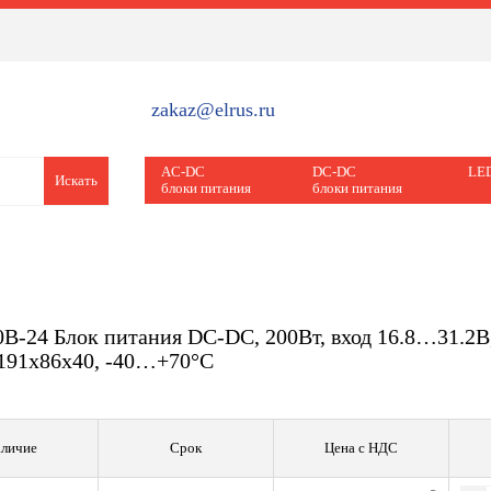
zakaz@elrus.ru
AC-DC
DC-DC
LED
Искать
блоки питания
блоки питания
B-24 Блок питания DC-DC, 200Вт, вход 16.8…31.2В,
191х86х40, -40…+70°С
личие
Срок
Цена с НДС