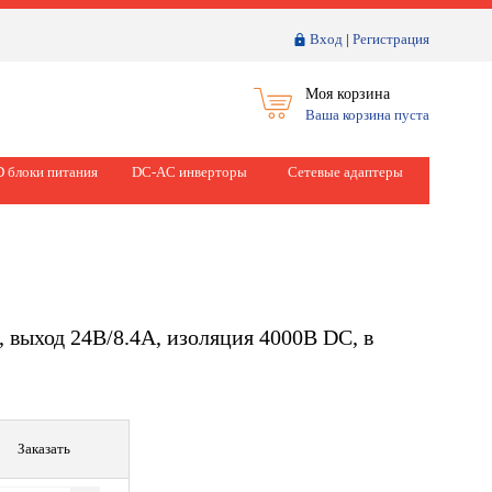
Вход
|
Регистрация
Моя корзина
Ваша корзина пуста
 блоки питания
DC-AC инверторы
Сетевые адаптеры
 выход 24В/8.4А, изоляция 4000В DC, в
Заказать