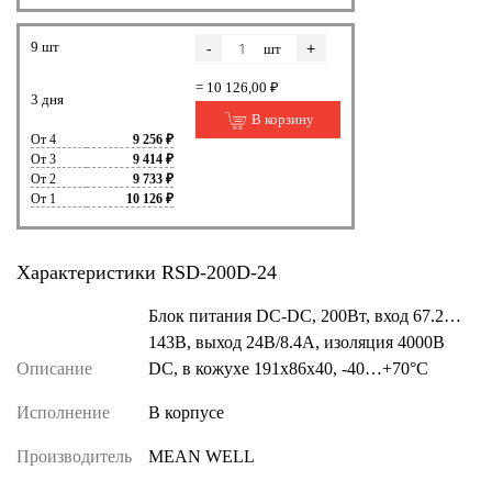
9 шт
-
+
шт
= 10 126,00 ₽
3 дня
В корзину
От 4
9 256 ₽
От 3
9 414 ₽
От 2
9 733 ₽
От 1
10 126 ₽
Характеристики RSD-200D-24
Блок питания DC-DC, 200Вт, вход 67.2…
143В, выход 24В/8.4А, изоляция 4000В
Описание
DC, в кожухе 191х86х40, -40…+70°С
Исполнение
В корпусе
Производитель
MEAN WELL