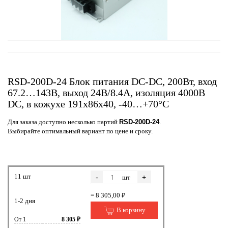
RSD-200D-24 Блок питания DC-DC, 200Вт, вход
67.2…143В, выход 24В/8.4А, изоляция 4000В
DC, в кожухе 191х86х40, -40…+70°С
Для заказа доступно несколько партий
RSD-200D-24
.
Выбирайте оптимальный вариант по цене и сроку.
11 шт
-
+
шт
= 8 305,00 ₽
1-2 дня
В корзину
От 1
8 305 ₽