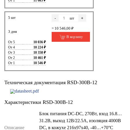
От 1
11 685 ₽
5 шт
-
+
шт
= 10 546,00 ₽
3 дня
В корзину
От 5
10 036 ₽
От 4
10 224 ₽
От 3
10 358 ₽
От 2
10 461 ₽
От 1
10 546 ₽
Техническая документация RSD-300B-12
datasheet.pdf
Характеристики RSD-300B-12
Блок питания DC-DC, 270Вт, вход 16.8…
31.2В, выход 12В/22.5А, изоляция 4000В
Описание
DC, в кожухе 216х97х40, -40…+70°С