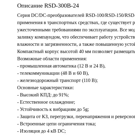
Описание RSD-300B-24
Серия DC/DC-преобразователей RSD-100/RSD-150/RSD-
применения в транспортных средствах, где существует р
ужесточенными требованиями по эксплуатации. Все мо
заливку компаундом, что обеспечивает работу устройс
влажности и загрязненности, а также повышенную устой
Компактный корпус высотой 40 мм позволяет размещать
Возможные области применения:
- промышленная автоматика (12 В и 24 В),
- телекоммуникации (48 В и 60 В),
- железнодорожный транспорт (110 В);
Основные характеристики:
- Высокий КПД: до 91%;
- Естественное охлаждение;
- Устойчивость к вибрациям до 5g;
- Защита от КЗ, перегрузки, перенапряжения и реверсно
- Встроенные цепи ограничения тока;
- Изоляция до 4 кВ DC;