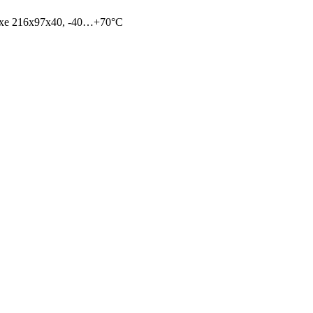
ухе 216х97х40, -40…+70°С