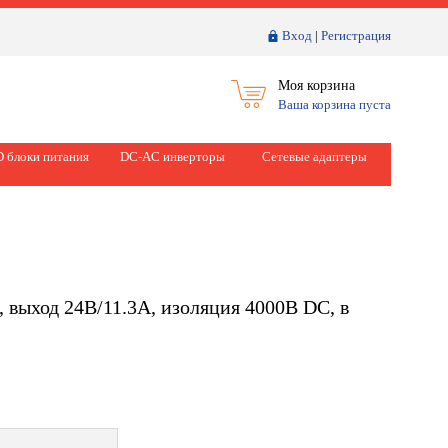
Вход
|
Регистрация
Моя корзина
Ваша корзина пуста
 блоки питания
DC-AC инверторы
Сетевые адаптеры
 выход 24В/11.3А, изоляция 4000В DC, в