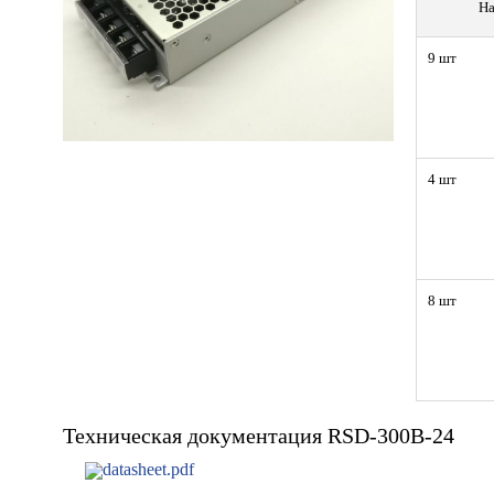
На
9 шт
4 шт
8 шт
Техническая документация RSD-300B-24
datasheet.pdf