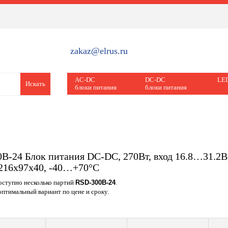
zakaz@elrus.ru
AC-DC
DC-DC
LED
Искать
блоки питания
блоки питания
B-24 Блок питания DC-DC, 270Вт, вход 16.8…31.2В,
216х97х40, -40…+70°С
доступно несколько партий
RSD-300B-24
.
птимальный вариант по цене и сроку.