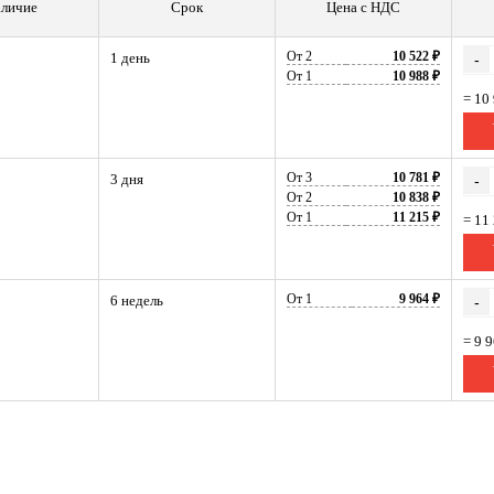
личие
Срок
Цена с НДС
От 2
10 522 ₽
1 день
-
От 1
10 988 ₽
= 10
От 3
10 781 ₽
3 дня
-
От 2
10 838 ₽
От 1
11 215 ₽
= 11
От 1
9 964 ₽
6 недель
-
= 9 