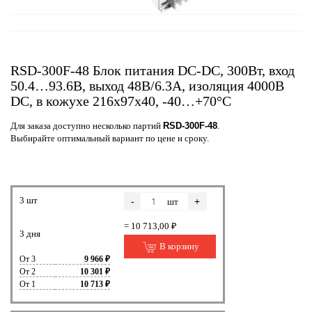
RSD-300F-48 Блок питания DC-DC, 300Вт, вход
50.4…93.6В, выход 48В/6.3А, изоляция 4000В
DC, в кожухе 216х97х40, -40…+70°С
Для заказа доступно несколько партий
RSD-300F-48
.
Выбирайте оптимальный вариант по цене и сроку.
3 шт
-
+
шт
= 10 713,00 ₽
3 дня
В корзину
От 3
9 966 ₽
От 2
10 301 ₽
От 1
10 713 ₽