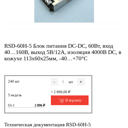
RSD-60H-5 Блок питания DC-DC, 60Вт, вход
40…160В, выход 5В/12А, изоляция 4000В DC, в
кожухе 113х60х25мм, -40…+70°С
240 шт
-
+
шт
= 2 896,00 ₽
5 недель
В корзину
От 1
2 896 ₽
Техническая документация RSD-60H-5