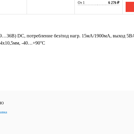
От 1
6 276 ₽
(9…36В) DC, потребление без/под нагр. 15мА/1900мА, выход 5В/
5,4х10,5мм, -40…+90°С
ЛЮ
авка