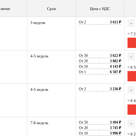
личие
Срок
Цена с НДС
От 2
3 611 ₽
3 недели
-
= 7 
От 50
3 622 ₽
4-5 недель
-
От 20
3 882 ₽
От 10
4 143 ₽
= 6 
От 1
6 507 ₽
От 2
3 236 ₽
4-5 недель
-
= 6 
От 50
3 494 ₽
7-8 недель
-
От 20
3 745 ₽
От 10
3 996 ₽
= 6 