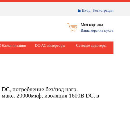
Вход
|
Регистрация
Моя корзина
Ваша корзина пуста
 блоки питания
DC-AC инверторы
Сетевые адаптеры
DC, потребление без/под нагр.
 макс. 20000мкф, изоляция 1600В DC, в