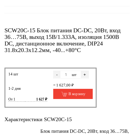
SCW20C-15 Блок питания DC-DC, 20Вт, вход
36…75В, выход 15В/1.333А, изоляция 1500В
DC, дистанционное включение, DIP24
31.8х20.3х12.2мм, -40...+80°С
14 шт
-
+
шт
= 1 627,00 ₽
1-2 дня
В корзину
От 1
1 627 ₽
Характеристики SCW20C-15
Блок питания DC-DC, 20Вт, вход 36…75В,