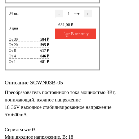
84 шт
-
+
шт
= 681,00 ₽
3 дня
В корзину
От 30
584 ₽
От 20
595 ₽
От 8
617 ₽
От 4
646 ₽
От 1
681 ₽
Описание SCWN03B-05
Преобразователь постоянного тока мощностью 3Вт,
понижающий, входное напряжение
18-36V выходное стабилизированное напряжение
5V/600mA.
Серия: scwn03
Мин.входное напряжение, В: 18