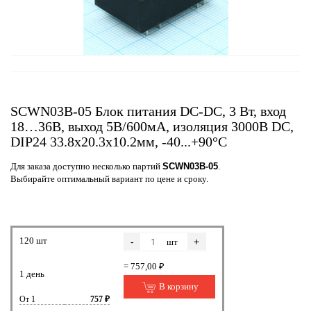
SCWN03B-05 Блок питания DC-DC, 3 Вт, вход
18…36В, выход 5В/600мА, изоляция 3000В DC,
DIP24 33.8х20.3х10.2мм, -40...+90°С
Для заказа доступно несколько партий
SCWN03B-05
.
Выбирайте оптимальный вариант по цене и сроку.
120 шт
-
+
шт
= 757,00 ₽
1 день
В корзину
От 1
757 ₽