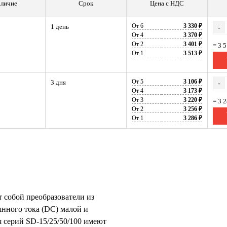
личие
Срок
Цена с НДС
От 6
3 330 ₽
1 день
-
От 4
3 370 ₽
От 2
3 401 ₽
= 3 
От 1
3 513 ₽
От 5
3 106 ₽
3 дня
-
От 4
3 173 ₽
От 3
3 220 ₽
= 3 
От 2
3 256 ₽
От 1
3 286 ₽
 собой преобразователи из
янного тока (DC) малой и
 серий SD-15/25/50/100 имеют