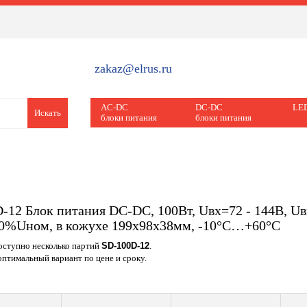
zakaz@elrus.ru
AC-DC
DC-DC
LED
Искать
блоки питания
блоки питания
-12 Блок питания DC-DC, 100Вт, Uвх=72 - 144В, Uв
0%Uном, в кожухе 199х98х38мм, -10°С…+60°С
доступно несколько партий
SD-100D-12
.
птимальный вариант по цене и сроку.