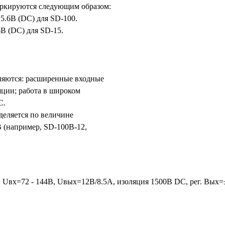
аркируются следующим образом:
 15.6В (DC) для SD-100.
36В (DC) для SD-15.
ляются: расширенные входные
яции; работа в широком
С.
деляется по величине
В (например, SD-100B-12,
, Uвх=72 - 144В, Uвых=12В/8.5А, изоляция 1500В DC, рег. Вы