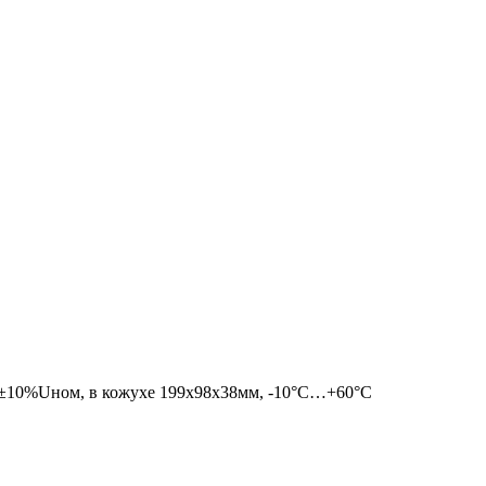
х=±10%Uном, в кожухе 199х98х38мм, -10°С…+60°С