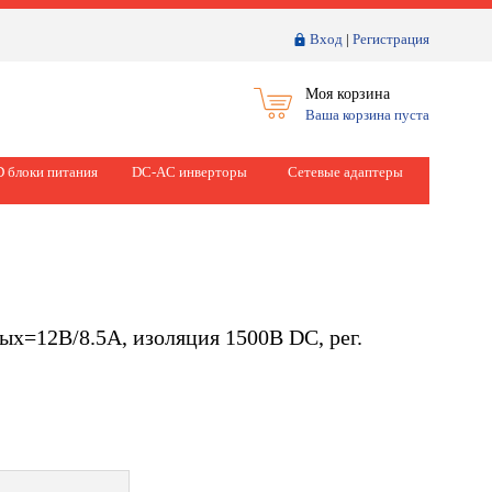
Вход
|
Регистрация
Моя корзина
Ваша корзина пуста
 блоки питания
DC-AC инверторы
Сетевые адаптеры
ых=12В/8.5А, изоляция 1500В DC, рег.