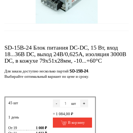
SD-15B-24 Блок питания DC-DC, 15 Вт, вход
18...36B DC, выход 24В/0,625A, изоляция 3000B
DC, в кожухе 79x51x28мм, -10...+60°C
Для заказа доступно несколько партий
SD-15B-24
.
Выбирайте оптимальный вариант по цене и сроку.
45 шт
-
+
шт
= 1 084,00 ₽
1 день
В корзину
От 19
1 008 ₽