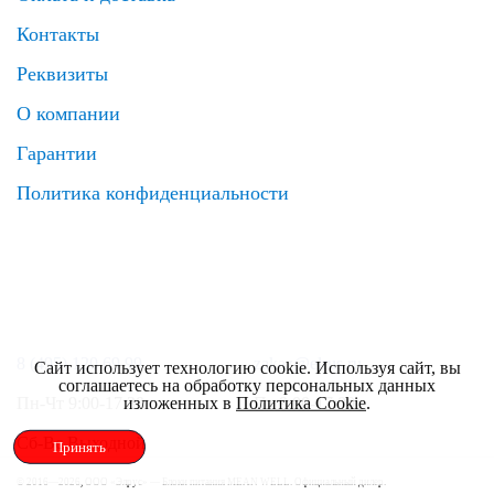
Контакты
Реквизиты
О компании
Гарантии
Политика конфиденциальности
8 (495) 120 69 99
zakaz@elrus.ru
Сайт использует технологию cookie. Используя сайт, вы
соглашаетесь на обработку персональных данных
изложенных в
Политика Cookie
.
Пн-Чт 9:00-17:30
Пт 9:00-17:00
Сб-Вс Выходной
Принять
© 2016—2026, ООО «Элрус» — Блоки питания MEAN WELL. Официальный дилер.