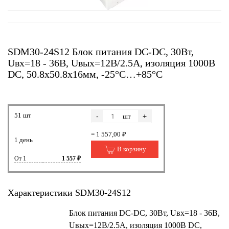
SDM30-24S12 Блок питания DC-DC, 30Вт,
Uвх=18 - 36В, Uвых=12В/2.5А, изоляция 1000В
DC, 50.8х50.8х16мм, -25°С…+85°С
51 шт
-
+
шт
= 1 557,00 ₽
1 день
В корзину
От 1
1 557 ₽
Характеристики SDM30-24S12
Блок питания DC-DC, 30Вт, Uвх=18 - 36В,
Uвых=12В/2.5А, изоляция 1000В DC,