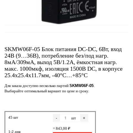
SKMW06F-05 Блок питания DC-DC, 6Вт, вход
24В (9…36В), потребление без/под нагр.
8мА/309мА, выход 5В/1.2А, ёмкостная нагр.
макс. 1000мкф, изоляция 1500В DC, в корпусе
25.4х25.4х11.7мм, -40°С…+85°С
Для заказа доступно несколько партий
SKMW06F-05
.
Выбирайте оптимальный вариант по цене и сроку.
45 шт
-
+
шт
= 843,00 ₽
1-2 дня