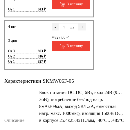
В корзину
От 1
843 ₽
4 шт
-
+
шт
= 827,00 ₽
3 дня
В корзину
От 3
803 ₽
От 2
816 ₽
От 1
827 ₽
Характеристики SKMW06F-05
Блок питания DC-DC, 6Вт, вход 24В (9…
36В), потребление без/под нагр.
8мА/309мА, выход 5В/1.2А, ёмкостная
нагр. макс. 1000мкф, изоляция 1500В DC,
Описание
в корпусе 25.4х25.4х11.7мм, -40°С…+85°С