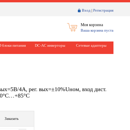
Вход
|
Регистрация
Моя корзина
Ваша корзина пуста
 блоки питания
DC-AC инверторы
Сетевые адаптеры
х=5В/4А, рег. вых=±10%Uном, вход дист.
 -40°С…+85°С
Заказать