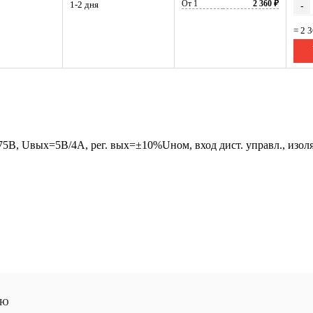
От 1
2 360 ₽
1-2 дня
-
= 2 
B, Uвых=5В/4А, рег. вых=±10%Uном, вход дист. управл., изоля
ЛЮ