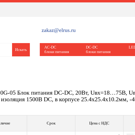
zakaz@elrus.ru
AC-DC
DC-DC
LED
Искать
блоки питания
блоки питания
-05 Блок питания DC-DC, 20Вт, Uвх=18…75B, Uвы
, изоляция 1500В DC, в корпусе 25.4х25.4х10.2мм,
личие
Срок
Цена с НДС