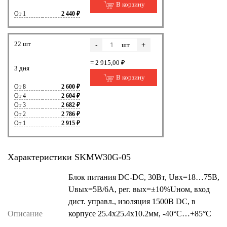
В корзину
От 1
2 440 ₽
22 шт
-
+
шт
= 2 915,00 ₽
3 дня
В корзину
От 8
2 600 ₽
От 4
2 604 ₽
От 3
2 682 ₽
От 2
2 786 ₽
От 1
2 915 ₽
Характеристики SKMW30G-05
Блок питания DC-DC, 30Вт, Uвх=18…75B,
Uвых=5В/6А, рег. вых=±10%Uном, вход
дист. управл., изоляция 1500В DC, в
Описание
корпусе 25.4х25.4х10.2мм, -40°С…+85°С