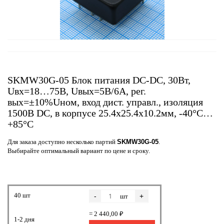
SKMW30G-05 Блок питания DC-DC, 30Вт,
Uвх=18…75B, Uвых=5В/6А, рег.
вых=±10%Uном, вход дист. управл., изоляция
1500В DC, в корпусе 25.4х25.4х10.2мм, -40°С…
+85°С
Для заказа доступно несколько партий
SKMW30G-05
.
Выбирайте оптимальный вариант по цене и сроку.
40 шт
-
+
шт
= 2 440,00 ₽
1-2 дня