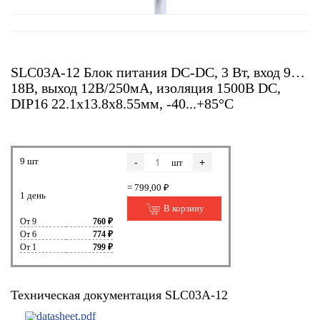
SLC03A-12 Блок питания DC-DC, 3 Вт, вход 9…
18В, выход 12В/250мА, изоляция 1500В DC,
DIP16 22.1х13.8х8.55мм, -40...+85°С
9 шт
-
+
шт
= 799,00 ₽
1 день
В корзину
От 9
760 ₽
От 6
774 ₽
От 1
799 ₽
Техническая документация SLC03A-12
datasheet.pdf