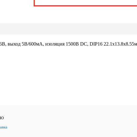
В, выход 5В/600мА, изоляция 1500В DC, DIP16 22.1х13.8х8.55мм
ЛЮ
авка