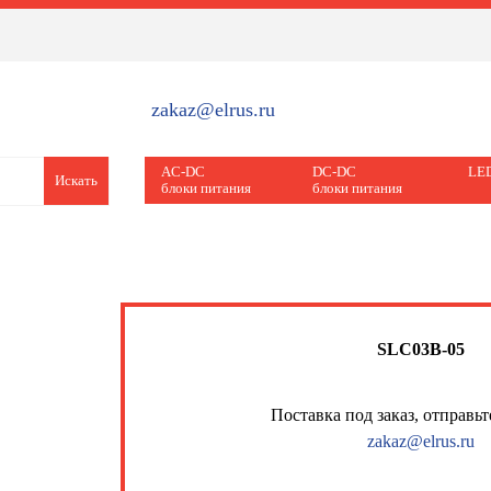
zakaz@elrus.ru
AC-DC
DC-DC
LED
Искать
блоки питания
блоки питания
SLC03B-05
Поставка под заказ, отправьт
zakaz@elrus.ru