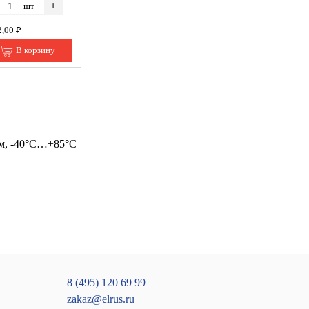
+
шт
2,00 ₽
В корзину
мм, -40°С…+85°С
8 (495) 120 69 99
zakaz@elrus.ru