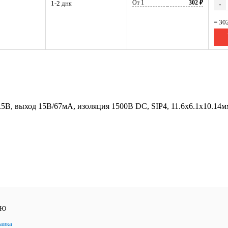
От 1
302 ₽
1-2 дня
-
= 30
.5В, выход 15В/67мА, изоляция 1500В DC, SIP4, 11.6х6.1х10.14
ЛЮ
авка