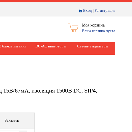
Вход
|
Регистрация
Моя корзина
Ваша корзина пуста
 блоки питания
DC-AC инверторы
Сетевые адаптеры
 15В/67мА, изоляция 1500В DC, SIP4,
Заказать