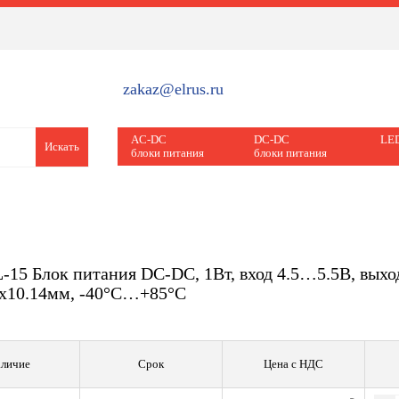
zakaz@elrus.ru
AC-DC
DC-DC
LED
Искать
блоки питания
блоки питания
15 Блок питания DC-DC, 1Вт, вход 4.5…5.5В, выход
1х10.14мм, -40°С…+85°С
личие
Срок
Цена с НДС