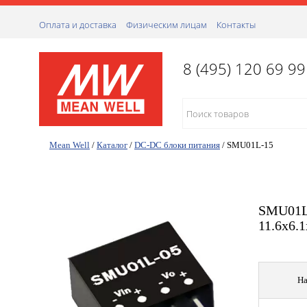
Оплата и доставка
Физическим лицам
Контакты
8 (495) 120 69 99
Mean Well
/
Каталог
/
DC-DC блоки питания
/
SMU01L-15
SMU01L-
11.6х6.
На