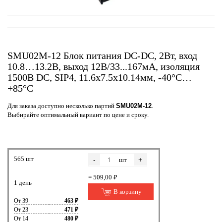
SMU02M-12 Блок питания DC-DC, 2Вт, вход
10.8…13.2В, выход 12В/33...167мА, изоляция
1500В DC, SIP4, 11.6х7.5х10.14мм, -40°С…
+85°С
Для заказа доступно несколько партий
SMU02M-12
.
Выбирайте оптимальный вариант по цене и сроку.
565 шт
-
+
шт
= 509,00 ₽
1 день
В корзину
От 39
463 ₽
От 23
471 ₽
От 14
480 ₽