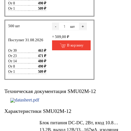
От 8
490 ₽
От 1
509 ₽
500 шт
-
+
шт
= 509,00 ₽
Поступит 31.08.2026
В корзину
От 39
463 ₽
От 23
471 ₽
От 14
480 ₽
От 8
490 ₽
От 1
509 ₽
Техническая документация SMU02M-12
datasheet.pdf
Характеристики SMU02M-12
Блок питания DC-DC, 2Вт, вход 10.8…
13.2В, выход 12В/33...167мА, изоляция