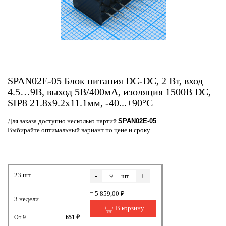
SPAN02E-05 Блок питания DC-DC, 2 Вт, вход
4.5…9В, выход 5В/400мА, изоляция 1500В DC,
SIP8 21.8х9.2х11.1мм, -40...+90°С
Для заказа доступно несколько партий
SPAN02E-05
.
Выбирайте оптимальный вариант по цене и сроку.
23 шт
-
+
шт
= 5 859,00 ₽
3 недели
В корзину
От 9
651 ₽