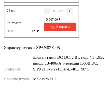
23 шт
-
+
шт
= 5 607,00 ₽
4-5 недель
В корзину
От 9
623 ₽
Характеристики SPAN02E-05
Блок питания DC-DC, 2 Вт, вход 4.5…9В,
выход 5В/400мА, изоляция 1500В DC,
Описание
SIP8 21.8х9.2х11.1мм, -40...+90°С
Производитель
MEAN WELL