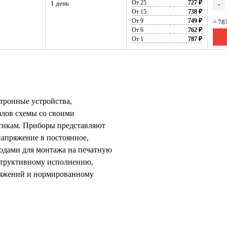
От 25
727 ₽
1 день
-
От 15
738 ₽
От 9
749 ₽
= 78
От 6
762 ₽
От 1
787 ₽
тронные устройства,
злов схемы со своими
стикам. Приборы представляют
напряжение в постоянное,
одами для монтажа на печатную
структивному исполнению,
ряжений и нормированному