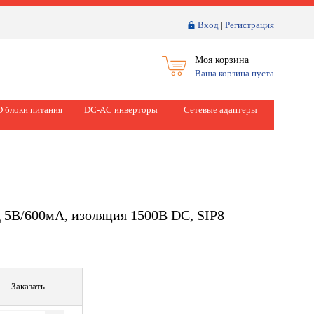
Вход
|
Регистрация
Моя корзина
Ваша корзина пуста
 блоки питания
DC-AC инверторы
Сетевые адаптеры
 5В/600мА, изоляция 1500В DC, SIP8
Заказать