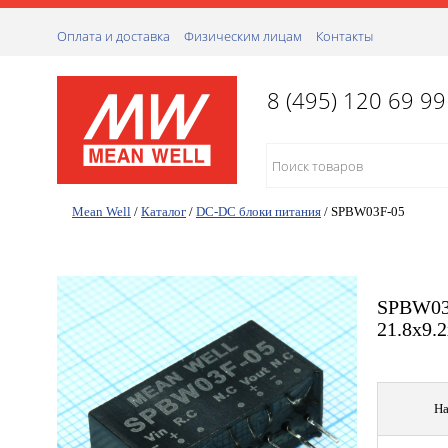
Оплата и доставка
Физическим лицам
Контакты
8 (495) 120 69 99
Mean Well
/
Каталог
/
DC-DC блоки питания
/
SPBW03F-05
SPBW03F
21.8х9.2
На