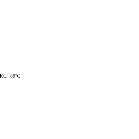
0...+85°С