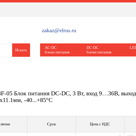
zakaz@elrus.ru
AC-DC
DC-DC
LED
Искать
блоки питания
блоки питания
-05 Блок питания DC-DC, 3 Вт, вход 9…36В, выход
х11.1мм, -40...+85°С
личие
Срок
Цена с НДС