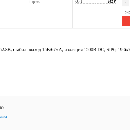
От 1
242 ₽
1 день
-
= 24
2.8В, стабил. выход 15В/67мА, изоляция 1500В DC, SIP6, 19.6
ЛЮ
авка