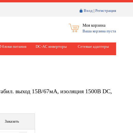
Вход
|
Регистрация
Моя корзина
Ваша корзина пуста
 блоки питания
DC-AC инверторы
Сетевые адаптеры
абил. выход 15В/67мА, изоляция 1500В DC,
Заказать