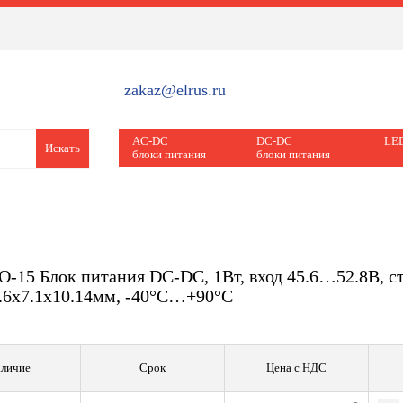
zakaz@elrus.ru
AC-DC
DC-DC
LED
Искать
блоки питания
блоки питания
-15 Блок питания DC-DC, 1Вт, вход 45.6…52.8В, ст
9.6х7.1х10.14мм, -40°С…+90°С
личие
Срок
Цена с НДС