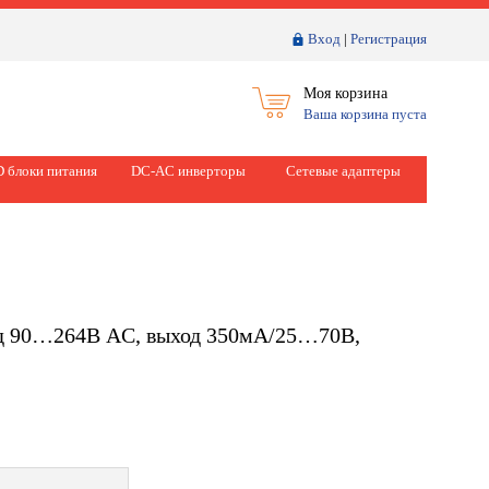
Вход
|
Регистрация
Моя корзина
Ваша корзина пуста
 блоки питания
DC-AC инверторы
Сетевые адаптеры
ход 90…264В AC, выход 350мА/25…70В,