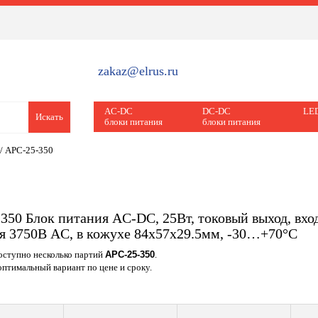
zakaz@elrus.ru
AC-DC
DC-DC
LED
Искать
блоки питания
блоки питания
/
APC-25-350
350 Блок питания AC-DC, 25Вт, токовый выход, в
я 3750В AC, в кожухе 84х57х29.5мм, -30…+70°С
доступно несколько партий
APC-25-350
.
птимальный вариант по цене и сроку.