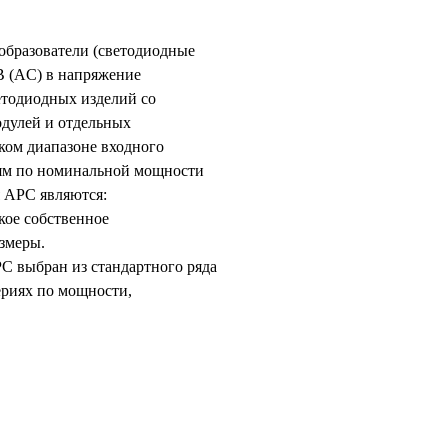
образователи (светодиодные
В (AC) в напряжение
етодиодных изделий со
одулей и отдельных
ком диапазоне входного
риям по номинальной мощности
я APC являются:
зкое собственное
змеры.
C выбран из стандартного ряда
сериях по мощности,