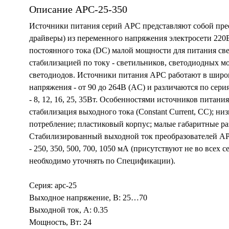
Описание APC-25-350
Источники питания серий APC представляют собой пре
драйверы) из переменного напряжения электросети 220
постоянного тока (DC) малой мощности для питания св
стабилизацией по току - светильников, светодиодных м
светодиодов. Источники питания APC работают в широ
напряжения - от 90 до 264В (AC) и различаются по се
- 8, 12, 16, 25, 35Вт. Особенностями источников питани
стабилизация выходного тока (Constant Current, CC); ни
потребление; пластиковый корпус; малые габаритные ра
Стабилизированный выходной ток преобразователей AP
- 250, 350, 500, 700, 1050 мА (присутствуют не во всех 
необходимо уточнять по Спецификации).
Серия: apc-25
Выходное напряжение, В: 25…70
Выходной ток, А: 0.35
Мощность, Вт: 24