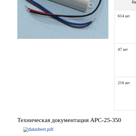
На
614 шт
47 шт
216 шт
Техническая документация APC-25-350
datasheet.pdf