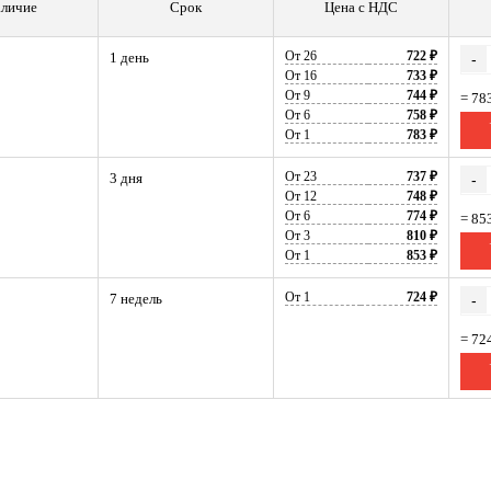
личие
Срок
Цена с НДС
От 26
722 ₽
1 день
-
От 16
733 ₽
От 9
744 ₽
= 78
От 6
758 ₽
От 1
783 ₽
От 23
737 ₽
3 дня
-
От 12
748 ₽
От 6
774 ₽
= 85
От 3
810 ₽
От 1
853 ₽
От 1
724 ₽
7 недель
-
= 72