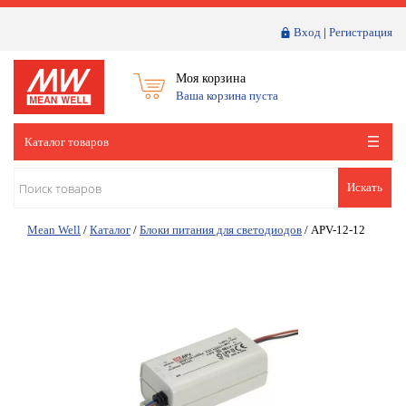
Вход
|
Регистрация
Моя корзина
Ваша корзина пуста
Каталог товаров
Искать
Mean Well
/
Каталог
/
Блоки питания для светодиодов
/
APV-12-12