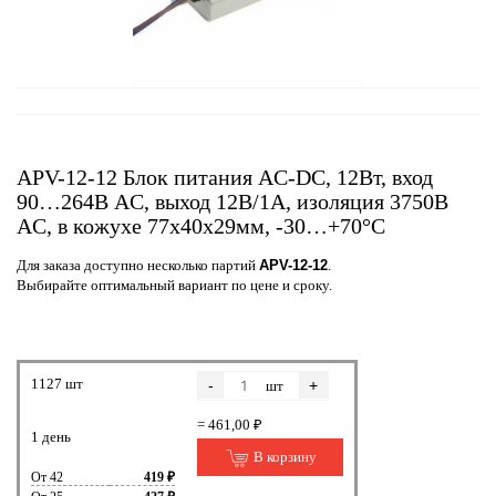
APV-12-12 Блок питания AC-DC, 12Вт, вход
90…264В AC, выход 12В/1А, изоляция 3750В
AC, в кожухе 77х40х29мм, -30…+70°С
Для заказа доступно несколько партий
APV-12-12
.
Выбирайте оптимальный вариант по цене и сроку.
1127 шт
-
+
шт
= 461,00 ₽
1 день
В корзину
От 42
419 ₽