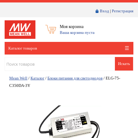
Вход
|
Регистрация
Моя корзина
Ваша корзина пуста
Каталог товаров
Искать
Mean Well
/
Каталог
/
Блоки питания для светодиодов
/
ELG-75-
C350DA-3Y