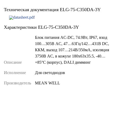
Техническая документация ELG-75-C350DA-3Y
datasheet.pdf
Характеристики ELG-75-C350DA-3Y
Блок питания AC-DC, 74.9Вт, IP67, вход
100…305В AC, 47…63Гц/142…431В DC,
ККМ, выход 107…214В/350мА, изоляция
3750В AC, в кожухе 180х63х35.5, -40…
Описание
+85°С (корпус), DALI димминг
Исполнение
Для светодиодов
Производитель
MEAN WELL