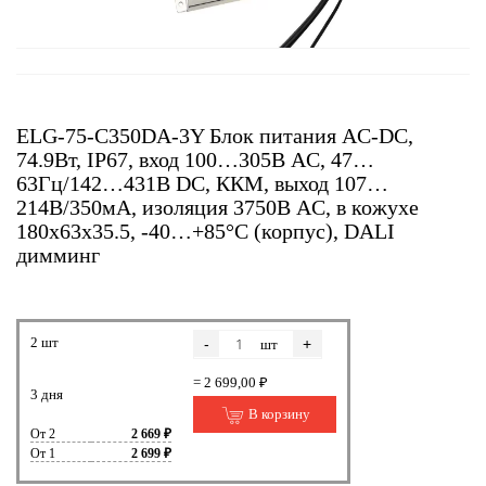
ELG-75-C350DA-3Y Блок питания AC-DC,
74.9Вт, IP67, вход 100…305В AC, 47…
63Гц/142…431В DC, ККМ, выход 107…
214В/350мА, изоляция 3750В AC, в кожухе
180х63х35.5, -40…+85°С (корпус), DALI
димминг
2 шт
-
+
шт
= 2 699,00 ₽
3 дня
В корзину
От 2
2 669 ₽
От 1
2 699 ₽