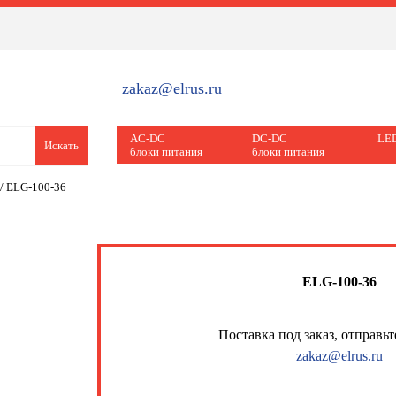
zakaz@elrus.ru
AC-DC
DC-DC
LED
Искать
блоки питания
блоки питания
/
ELG-100-36
ELG-100-36
Поставка под заказ, отправьт
zakaz@elrus.ru