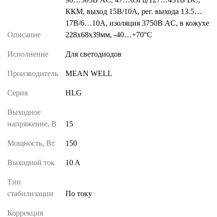
ККМ, выход 15В/10А, рег. выхода 13.5…
17В/6…10A, изоляция 3750В AC, в кожухе
Описание
228х68х39мм, -40…+70°С
Исполнение
Для светодиодов
Производитель
MEAN WELL
Серия
HLG
Выходное
напряжение, В
15
Мощность, Вт
150
Выходной ток
10 A
Тип
стабилизации
По току
Коррекция