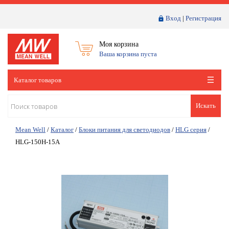
Вход
|
Регистрация
Моя корзина
Ваша корзина пуста
Каталог товаров
Искать
Mean Well
/
Каталог
/
Блоки питания для светодиодов
/
HLG серия
/
HLG-150H-15A