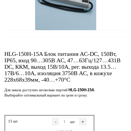
HLG-150H-15A Блок питания AC-DC, 150Вт,
IP65, вход 90…305В AC, 47…63Гц/127…431В
DC, ККМ, выход 15В/10А, рег. выхода 13.5…
17В/6…10A, изоляция 3750В AC, в кожухе
228х68х39мм, -40…+70°С
Для заказа доступно несколько партий
HLG-150H-15A
.
Выбирайте оптимальный вариант по цене и сроку.
15 шт
-
+
шт