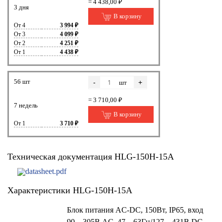
= 4 438,00 ₽
3 дня
В корзину
От 4
3 994 ₽
От 3
4 099 ₽
От 2
4 251 ₽
От 1
4 438 ₽
56 шт
-
+
шт
= 3 710,00 ₽
7 недель
В корзину
От 1
3 710 ₽
Техническая документация HLG-150H-15A
datasheet.pdf
Характеристики HLG-150H-15A
Блок питания AC-DC, 150Вт, IP65, вход
90…305В AC, 47…63Гц/127…431В DC,