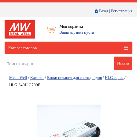
Вход
|
Регистрация
Моя корзина
Ваша корзина пуста
Каталог товаров
Искать
Mean Well
/
Каталог
/
Блоки питания для светодиодов
/
HLG серия
/
HLG-240H-C700B