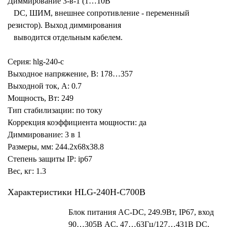
Диммирование 3-в-1 (1…10В
DC, ШИМ, внешнее сопротивление - переменный
резистор). Выход диммирования
выводится отдельным кабелем.
Серия: hlg-240-c
Выходное напряжение, В: 178…357
Выходной ток, А: 0.7
Мощность, Вт: 249
Тип стабилизации: по току
Коррекция коэффициента мощности: да
Диммирование: 3 в 1
Размеры, мм: 244.2x68x38.8
Степень защиты IP: ip67
Вес, кг: 1.3
Характеристики HLG-240H-C700B
Блок питания AC-DC, 249.9Вт, IP67, вход
90…305В AC, 47…63Гц/127…431В DC,