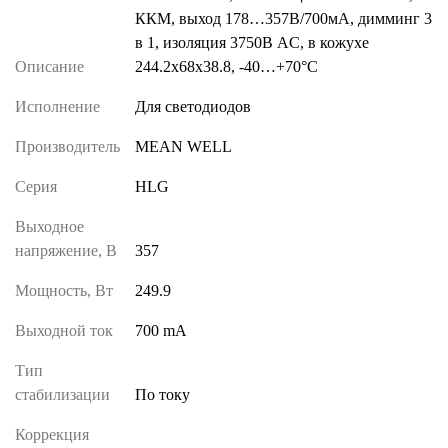
ККМ, выход 178…357В/700мА, димминг 3
в 1, изоляция 3750В AC, в кожухе
Описание
244.2х68х38.8, -40…+70°С
Исполнение
Для светодиодов
Производитель
MEAN WELL
Серия
HLG
Выходное
напряжение, В
357
Мощность, Вт
249.9
Выходной ток
700 mA
Тип
стабилизации
По току
Коррекция