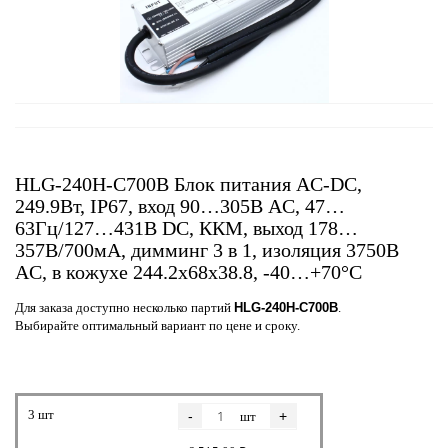
HLG-240H-C700B Блок питания AC-DC,
249.9Вт, IP67, вход 90…305В AC, 47…
63Гц/127…431В DC, ККМ, выход 178…
357В/700мА, димминг 3 в 1, изоляция 3750В
AC, в кожухе 244.2х68х38.8, -40…+70°С
Для заказа доступно несколько партий
HLG-240H-C700B
.
Выбирайте оптимальный вариант по цене и сроку.
3 шт
-
+
шт