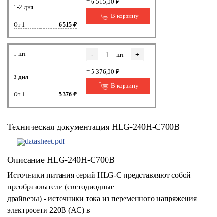
= 6 515,00 ₽
1-2 дня
В корзину
От 1
6 515 ₽
1 шт
-
+
шт
= 5 376,00 ₽
3 дня
В корзину
От 1
5 376 ₽
Техническая документация HLG-240H-C700B
datasheet.pdf
Описание HLG-240H-C700B
Источники питания серий HLG-C представляют собой
преобразователи (светодиодные
драйверы) - источники тока из переменного напряжения
электросети 220В (AC) в