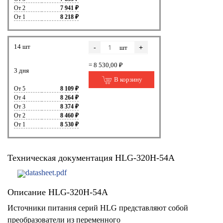
От 2
7 941 ₽
От 1
8 218 ₽
14 шт
-
+
шт
= 8 530,00 ₽
3 дня
В корзину
От 5
8 109 ₽
От 4
8 264 ₽
От 3
8 374 ₽
От 2
8 460 ₽
От 1
8 530 ₽
Техническая документация HLG-320H-54A
datasheet.pdf
Описание HLG-320H-54A
Источники питания серий HLG представляют собой
преобразователи из переменного