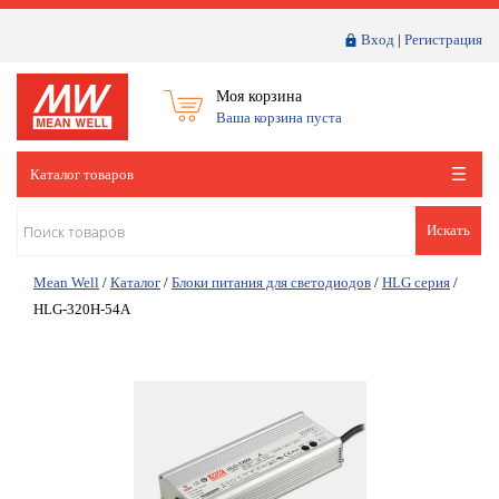
Вход
|
Регистрация
Моя корзина
Ваша корзина пуста
Каталог товаров
Искать
Mean Well
/
Каталог
/
Блоки питания для светодиодов
/
HLG серия
/
HLG-320H-54A