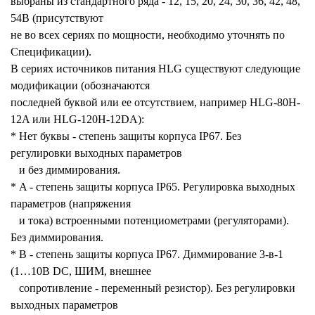
выбраны из стандартного ряда - 12, 15, 20, 24, 30, 36, 42, 48,
54В (присутствуют
не во всех сериях по мощности, необходимо уточнять по
Спецификации).
В сериях источников питания HLG существуют следующие
модификации (обозначаются
последней буквой или ее отсутствием, например HLG-80H-
12A или HLG-120H-12DA):
* Нет буквы - степень защиты корпуса IP67. Без
регулировки выходных параметров
и без диммирования.
* A - степень защиты корпуса IP65. Регулировка выходных
параметров (напряжения
и тока) встроенными потенциометрами (регуляторами).
Без диммирования.
* B - степень защиты корпуса IP67. Диммирование 3-в-1
(1…10В DC, ШИМ, внешнее
сопротивление - переменный резистор). Без регулировки
выходных параметров