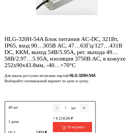
HLG-320H-54A Блок питания AC-DC, 321Вт,
IP65, вход 90…305В AC, 47…63Гц/127…431В
DC, ККМ, выход 54В/5.95А, рег. выхода 49…
58В/2.97…5.95А, изоляция 3750В AC, в кожухе
252х90х43.8мм, -40…+70°С
Для заказа доступно несколько партий
HLG-320H-54A
.
Выбирайте оптимальный вариант по цене и сроку.
40 шт
-
+
шт
= 8 218,00 ₽
1 день
В корзину
От 3
7 853 ₽