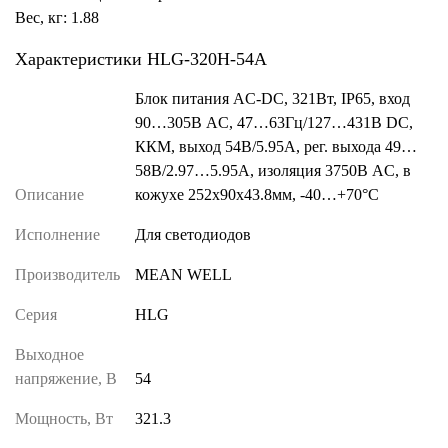
Вес, кг: 1.88
Характеристики HLG-320H-54A
Блок питания AC-DC, 321Вт, IP65, вход
90…305В AC, 47…63Гц/127…431В DC,
ККМ, выход 54В/5.95А, рег. выхода 49…
58В/2.97…5.95А, изоляция 3750В AC, в
Описание
кожухе 252х90х43.8мм, -40…+70°С
Исполнение
Для светодиодов
Производитель
MEAN WELL
Серия
HLG
Выходное
напряжение, В
54
Мощность, Вт
321.3