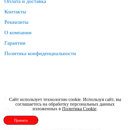
Оплата и доставка
Контакты
Реквизиты
О компании
Гарантии
Политика конфиденциальности
8 (495) 120 69 99
zakaz@elrus.ru
Сайт использует технологию cookie. Используя сайт, вы
соглашаетесь на обработку персональных данных
изложенных в
Политика Cookie
.
Пн-Чт 9:00-17:30
Пт 9:00-17:00
Сб-Вс Выходной
Принять
© 2016—2026, ООО «Элрус» — Блоки питания MEAN WELL. Официальный дилер.