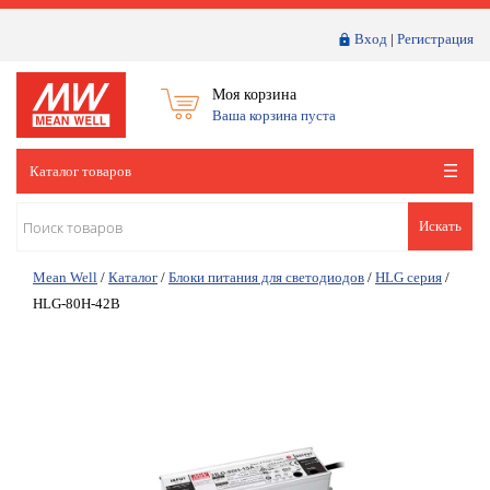
Вход
|
Регистрация
Моя корзина
Ваша корзина пуста
Каталог товаров
Искать
Mean Well
/
Каталог
/
Блоки питания для светодиодов
/
HLG серия
/
HLG-80H-42B