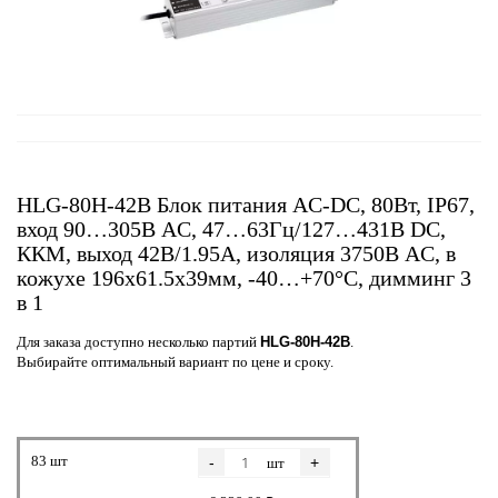
HLG-80H-42B Блок питания AC-DC, 80Вт, IP67,
вход 90…305В AC, 47…63Гц/127…431В DC,
ККМ, выход 42В/1.95А, изоляция 3750В AC, в
кожухе 196х61.5х39мм, -40…+70°С, димминг 3
в 1
Для заказа доступно несколько партий
HLG-80H-42B
.
Выбирайте оптимальный вариант по цене и сроку.
83 шт
-
+
шт