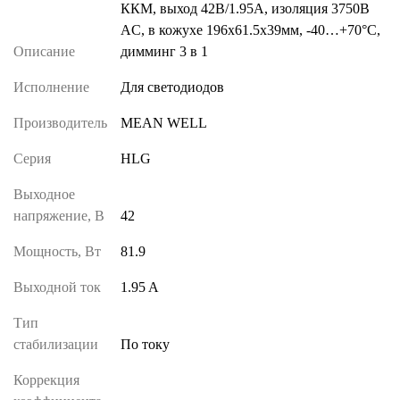
ККМ, выход 42В/1.95А, изоляция 3750В
AC, в кожухе 196х61.5х39мм, -40…+70°С,
Описание
димминг 3 в 1
Исполнение
Для светодиодов
Производитель
MEAN WELL
Серия
HLG
Выходное
напряжение, В
42
Мощность, Вт
81.9
Выходной ток
1.95 A
Тип
стабилизации
По току
Коррекция