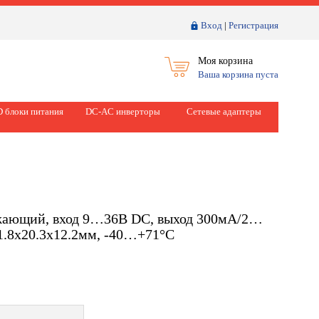
Вход
|
Регистрация
Моя корзина
Ваша корзина пуста
 блоки питания
DC-AC инверторы
Сетевые адаптеры
жающий, вход 9…36В DC, выход 300мА/2…
1.8x20.3x12.2мм, -40…+71°С