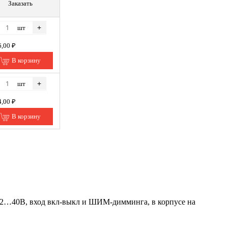
Заказать
+
шт
6,00 ₽
В корзину
+
шт
4,00 ₽
В корзину
…40В, вход вкл-выкл и ШИМ-димминга, в корпусе на