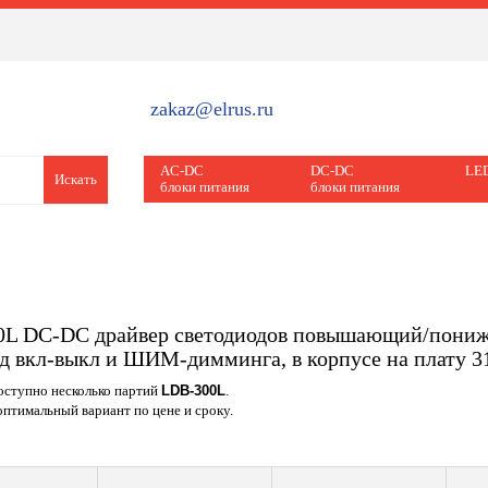
zakaz@elrus.ru
AC-DC
DC-DC
LED
Искать
блоки питания
блоки питания
0L DC-DC драйвер светодиодов повышающий/пони
од вкл-выкл и ШИМ-димминга, в корпусе на плату 3
доступно несколько партий
LDB-300L
.
птимальный вариант по цене и сроку.