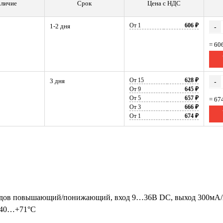
личие
Срок
Цена с НДС
От 1
606 ₽
1-2 дня
-
= 60
От 15
628 ₽
3 дня
-
От 9
645 ₽
От 5
657 ₽
= 67
От 3
666 ₽
От 1
674 ₽
дов повышающий/понижающий, вход 9…36В DC, выход 300мА/2
 -40…+71°С