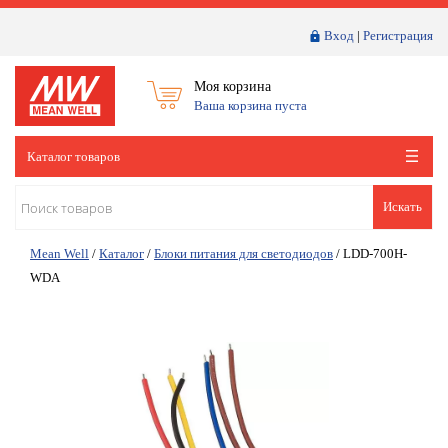
Вход
|
Регистрация
Моя корзина
Ваша корзина пуста
Каталог товаров
Искать
Mean Well
/
Каталог
/
Блоки питания для светодиодов
/
LDD-700H-
WDA