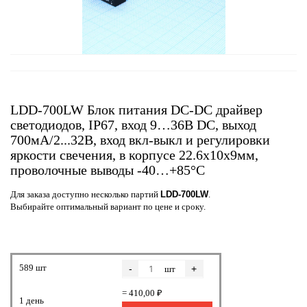
LDD-700LW Блок питания DC-DC драйвер
светодиодов, IP67, вход 9…36В DC, выход
700мА/2...32В, вход вкл-выкл и регулировки
яркости свечения, в корпусе 22.6x10x9мм,
проволочные выводы -40…+85°С
Для заказа доступно несколько партий
LDD-700LW
.
Выбирайте оптимальный вариант по цене и сроку.
589 шт
-
+
шт
= 410,00 ₽
1 день