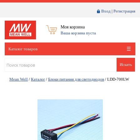
Вход
|
Регистрация
Моя корзина
Ваша корзина пуста
Каталог товаров
Искать
Mean Well
/
Каталог
/
Блоки питания для светодиодов
/
LDD-700LW