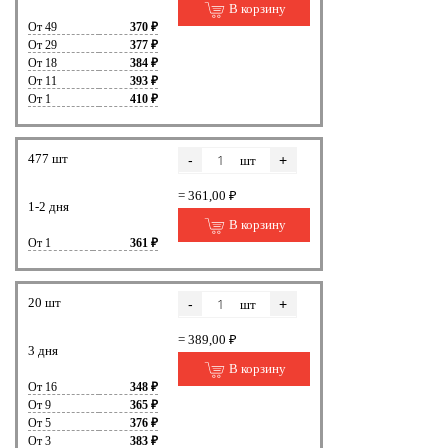
В корзину
От 49
370 ₽
От 29
377 ₽
От 18
384 ₽
От 11
393 ₽
От 1
410 ₽
477 шт
-
+
шт
= 361,00 ₽
1-2 дня
В корзину
От 1
361 ₽
20 шт
-
+
шт
= 389,00 ₽
3 дня
В корзину
От 16
348 ₽
От 9
365 ₽
От 5
376 ₽
От 3
383 ₽